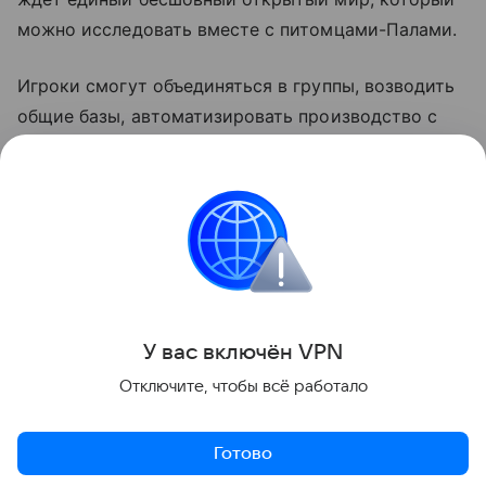
можно исследовать вместе с питомцами-Палами.
Игроки смогут объединяться в группы, возводить
общие базы, автоматизировать производство с
помощью Палов, сражаться с боссами в открытом
мире или соревноваться с другими игроками в
PvP-режимах. Релиз Palworld Online запланирован
на 2026 год.
Игры
У вас включ
ён
V
P
N
Поделиться
Отключите, чтобы всё работало
Готово