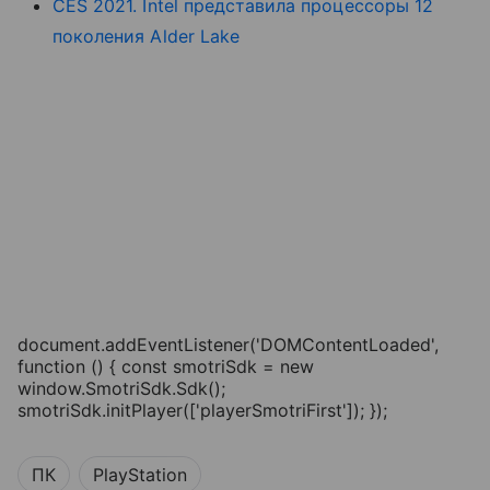
CES 2021. Intel представила процессоры 12
поколения Alder Lake
document.addEventListener('DOMContentLoaded',
function () { const smotriSdk = new
window.SmotriSdk.Sdk();
smotriSdk.initPlayer(['playerSmotriFirst']); });
ПК
PlayStation