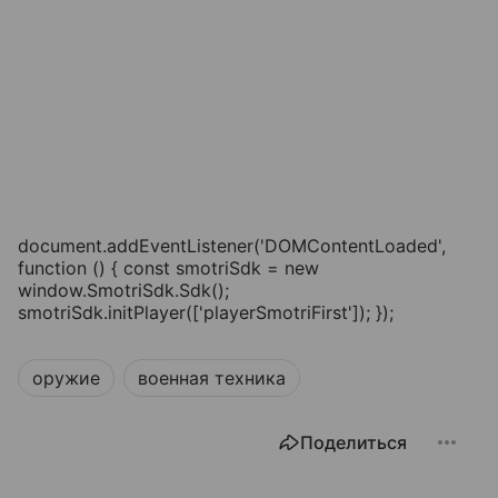
document.addEventListener('DOMContentLoaded',
function () { const smotriSdk = new
window.SmotriSdk.Sdk();
smotriSdk.initPlayer(['playerSmotriFirst']); });
оружие
военная техника
Поделиться