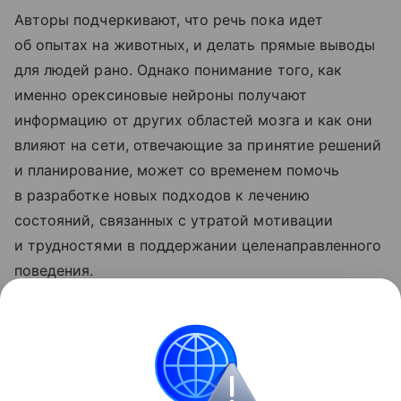
Авторы подчеркивают, что речь пока идет
об опытах на животных, и делать прямые выводы
для людей рано. Однако понимание того, как
именно орексиновые нейроны получают
информацию от других областей мозга и как они
влияют на сети, отвечающие за принятие решений
и планирование, может со временем помочь
в разработке новых подходов к лечению
состояний, связанных с утратой мотивации
и трудностями в поддержании целенаправленного
поведения.
Ранее ученые
объяснили
, почему мы почти ничего
не помним о раннем детстве.
Психология
Мозг