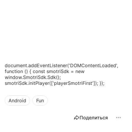
document.addEventListener('DOMContentLoaded',
function () { const smotriSdk = new
window.SmotriSdk.Sdk();
smotriSdk.initPlayer(['playerSmotriFirst']); });
Android
Fun
Поделиться