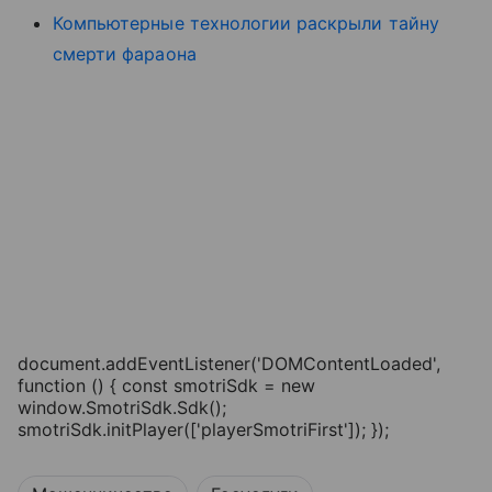
Компьютерные технологии раскрыли тайну
смерти фараона
document.addEventListener('DOMContentLoaded',
function () { const smotriSdk = new
window.SmotriSdk.Sdk();
smotriSdk.initPlayer(['playerSmotriFirst']); });