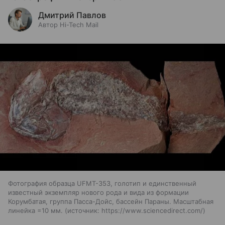
Дмитрий Павлов
Автор Hi-Tech Mail
Фотография образца UFMT-353, голотип и единственный
известный экземпляр нового рода и вида из формации
Корумбатая, группа Пасса-Дойс, бассейн Параны. Масштабная
линейка =10 мм.
источник:
https://www.sciencedirect.com/