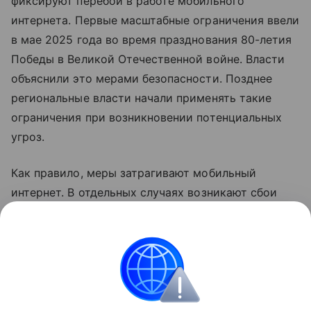
фиксируют перебои в работе мобильного
интернета. Первые масштабные ограничения ввели
в мае 2025 года во время празднования 80-летия
Победы в Великой Отечественной войне. Власти
объяснили это мерами безопасности. Позднее
региональные власти начали применять такие
ограничения при возникновении потенциальных
угроз.
Как правило, меры затрагивают мобильный
интернет. В отдельных случаях возникают сбои
голосовой связи. В соответствии с
законодательством детали о применяемых мерах
не раскрываются.
Россия
Интернет
Сбои