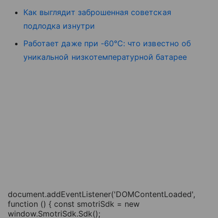
Как выглядит заброшенная советская
подлодка изнутри
Работает даже при -60°C: что известно об
уникальной низкотемпературной батарее
document.addEventListener('DOMContentLoaded',
function () { const smotriSdk = new
window.SmotriSdk.Sdk();