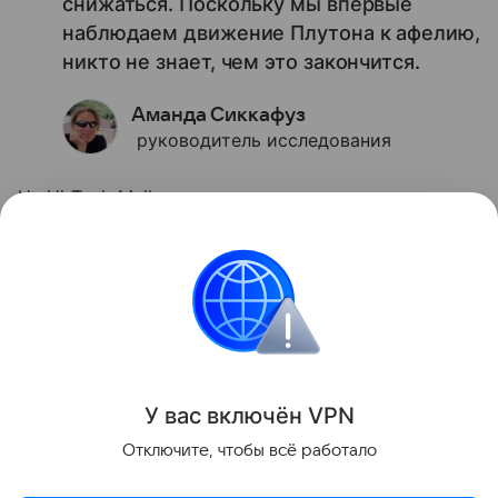
снижаться. Поскольку мы впервые
наблюдаем движение Плутона к афелию,
никто не знает, чем это закончится.
Аманда Сиккафуз
руководитель исследования
На Hi-Tech Mail ранее мы уже
рассказывали
о
необычной дымке Плутона, которая, вероятно,
управляет климатом карликовой планеты.
космос
Солнце
Астрономия
Поделиться
У вас включ
ён
V
P
N
Отключите, чтобы всё работало