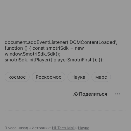
document.addEventListener('DOMContentLoaded',
function () { const smotriSdk = new
window.SmotriSdk.Sdk();
smotriSdk.initPlayer(['playerSmotriFirst']); });
космос
Роскосмос
Наука
марс
Поделиться
3 часа назад
Источник:
Hi-Tech Mail
Наука