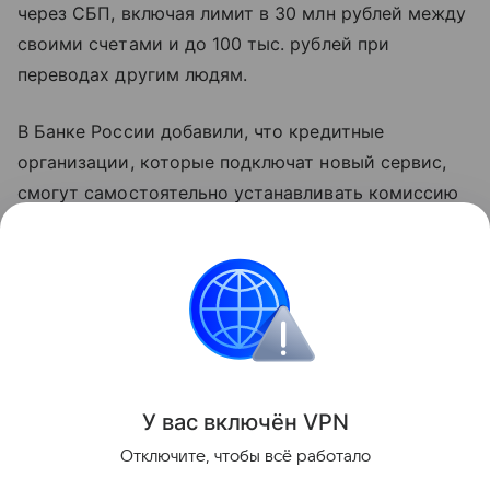
через СБП, включая лимит в 30 млн рублей между
своими счетами и до 100 тыс. рублей при
переводах другим людям.
В Банке России добавили, что кредитные
организации, которые подключат новый сервис,
смогут самостоятельно устанавливать комиссию
за его использование в соответствии с условиями
обслуживания клиентов.
Россия
банки
Поделиться
У вас включ
ён
V
P
N
Отключите, чтобы всё работало