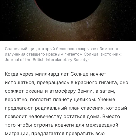
Солнечный щит, который безопасно закрывает Землю от
излучения ставшего красным гигантом Солнца.
источник:
Journal of the British Interplanetary Society
Когда через миллиард лет Солнце начнет
истощаться, превращаясь в красного гиганта, оно
сожжет океаны и атмосферу Земли, а затем,
вероятно, поглотит планету целиком. Ученые
предлагают радикальный план спасения, который
позволит человечеству остаться дома. Вместо
того чтобы строить ковчеги для межзвездной
миграции, предлагается превратить всю