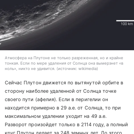
Атмосфера на Плутоне не только разреженная, но и крайне
тонкая. Если по мере удаления от Солнца она вымерзнет «в
ноль», никто не удивится.
источник:
wikimedia
Сейчас Плутон движется по вытянутой орбите в
сторону наиболее удаленной от Солнца точке
своего пути (афелия). Если в перигелии он
находится примерно в 29 а.е. от Солнца, то при
максимальном удалении уходит на 49 а.е.
Разворот произойдет только в 2114 году, а полный
круг Плутон делает за 248 земных лет. До этого