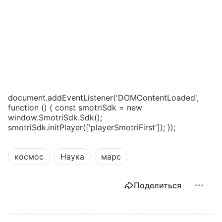
document.addEventListener('DOMContentLoaded',
function () { const smotriSdk = new
window.SmotriSdk.Sdk();
smotriSdk.initPlayer(['playerSmotriFirst']); });
космос
Наука
марс
Поделиться