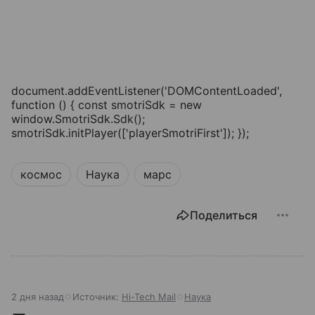
document.addEventListener('DOMContentLoaded',
function () { const smotriSdk = new
window.SmotriSdk.Sdk();
smotriSdk.initPlayer(['playerSmotriFirst']); });
космос
Наука
марс
Поделиться
2 дня назад
Источник:
Hi-Tech Mail
Наука