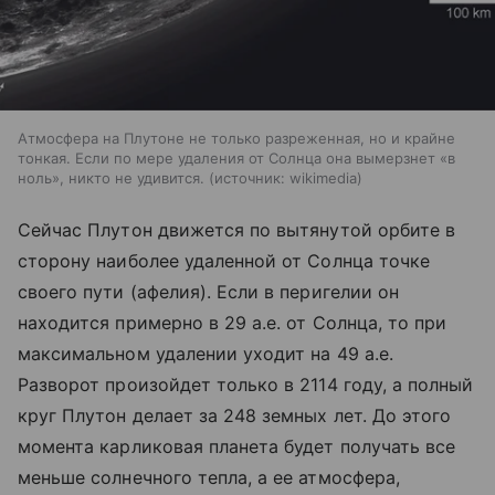
Атмосфера на Плутоне не только разреженная, но и крайне
тонкая. Если по мере удаления от Солнца она вымерзнет «в
ноль», никто не удивится.
источник:
wikimedia
Сейчас Плутон движется по вытянутой орбите в
сторону наиболее удаленной от Солнца точке
своего пути (афелия). Если в перигелии он
находится примерно в 29 а.е. от Солнца, то при
максимальном удалении уходит на 49 а.е.
Разворот произойдет только в 2114 году, а полный
круг Плутон делает за 248 земных лет. До этого
момента карликовая планета будет получать все
меньше солнечного тепла, а ее атмосфера,