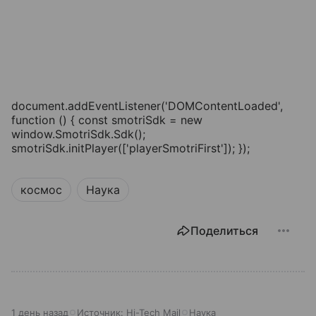
document.addEventListener('DOMContentLoaded',
function () { const smotriSdk = new
window.SmotriSdk.Sdk();
smotriSdk.initPlayer(['playerSmotriFirst']); });
космос
Наука
Поделиться
1 день назад
Источник:
Hi-Tech Mail
Наука