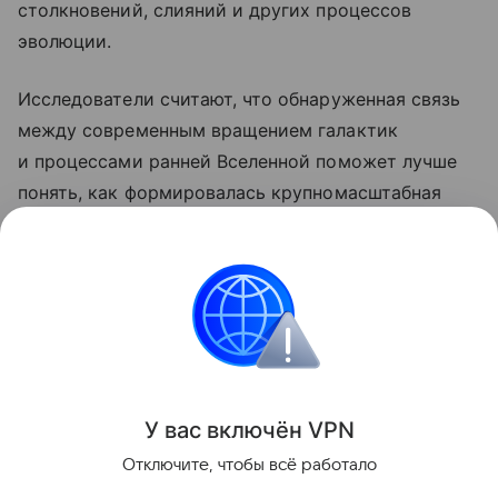
столкновений, слияний и других процессов
эволюции.
Исследователи считают, что обнаруженная связь
между современным вращением галактик
и процессами ранней Вселенной поможет лучше
понять, как формировалась крупномасштабная
структура космоса, а также уточнить свойства
темной материи и других фундаментальных
компонентов Вселенной.
космос
Поделиться
У вас включ
ён
V
P
N
Отключите, чтобы всё работало