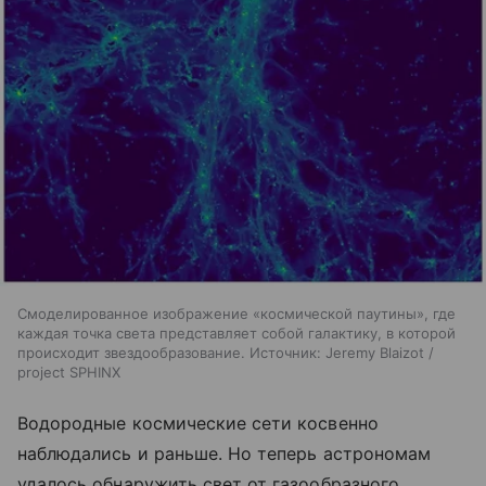
Смоделированное изображение «космической паутины», где
каждая точка света представляет собой галактику, в которой
происходит звездообразование. Источник: Jeremy Blaizot /
project SPHINX
Водородные космические сети косвенно
наблюдались и раньше. Но теперь астрономам
удалось обнаружить свет от газообразного