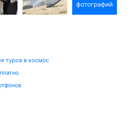
фотографий
для туров в космос
сплатно
ртфонов