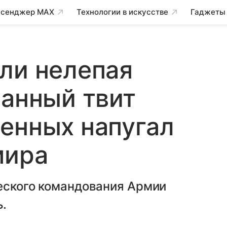
сенджер MAX
Технологии в искусстве
Гаджеты
ли нелепая
ранный твит
енных напугал
мира
ческого командования Армии
.