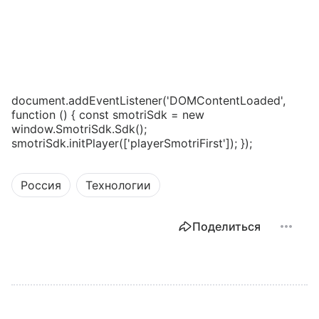
document.addEventListener('DOMContentLoaded',
function () { const smotriSdk = new
window.SmotriSdk.Sdk();
smotriSdk.initPlayer(['playerSmotriFirst']); });
Россия
Технологии
Поделиться