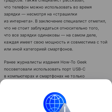
градусов. Также специалист рассказал,
что телефон можно использовать во время
зарядки — несмотря на «страшилки
из интернета». В заключение специалист отметил,
что не стоит заблуждаться относительно того,
что все зарядки одинаковы — на самом деле,
каждая имеет свою мощность и совместима с той
или иной категорией смартфонов.
Ранее журналисты издания How-To Geek
посоветовали использовать порт USB-C
в компьютерах и смартфонах не только
для зарядки. Они рассказали, что с помощью
разъема можно передавать файлы на большой
скорости и подключаться к мониторам.