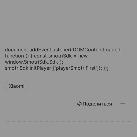
document.addEventListener('DOMContentLoaded',
function () { const smotriSdk = new
window.SmotriSdk.Sdk();
smotriSdk.initPlayer(['playerSmotriFirst']); });
Xiaomi
Поделиться