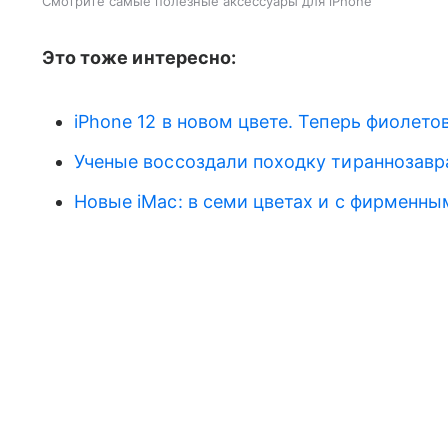
Смотрите самые полезные аксессуары для iPhone
Это тоже интересно:
iPhone 12 в новом цвете. Теперь фиолето
Ученые воссоздали походку тираннозавр
Новые iMac: в семи цветах и с фирменн