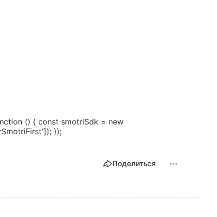
ction () { const smotriSdk = new
motriFirst']); });
Поделиться