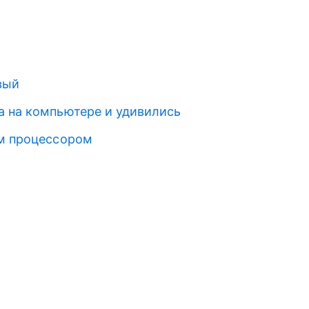
вый
а на компьютере и удивились
ым процессором