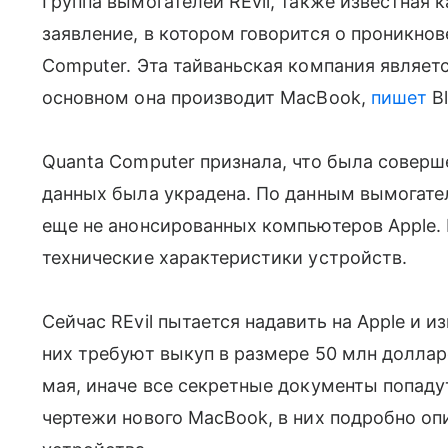
Группа вымогателей REvil, также известная к
заявление, в котором говорится о проникно
Computer. Эта тайваньская компания являе
основном она производит MacBook,
пишет
Bl
Quanta Computer признала, что была соверше
данных была украдена. По данным вымогател
еще не анонсированных компьютеров Apple. 
технические характеристики устройств.
Сейчас REvil пытается надавить на Apple и 
них требуют выкуп в размере 50 млн доллар
мая, иначе все секретные документы попаду
чертежи нового MacBook, в них подробно оп