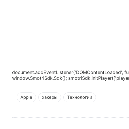
document.addEventListener('DOMContentLoaded', fun
window.SmotriSdk.Sdk(); smotriSdk.initPlayer(['playerS
Apple
хакеры
Технологии