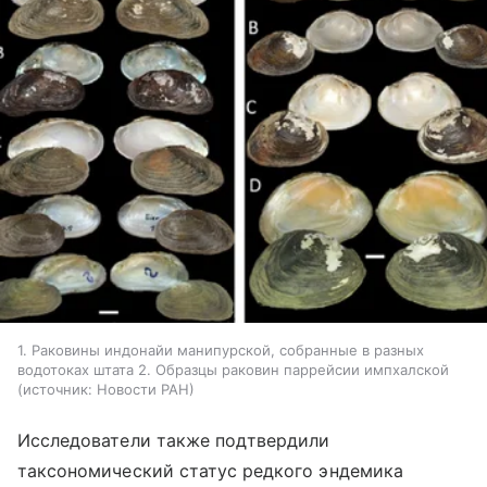
1. Раковины индонайи манипурской, собранные в разных
водотоках штата 2. Образцы раковин паррейсии импхалской
источник:
Новости РАН
Исследователи также подтвердили
таксономический статус редкого эндемика