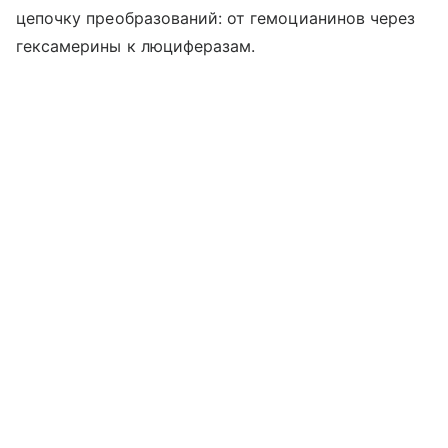
цепочку преобразований: от гемоцианинов через
гексамерины к люциферазам.