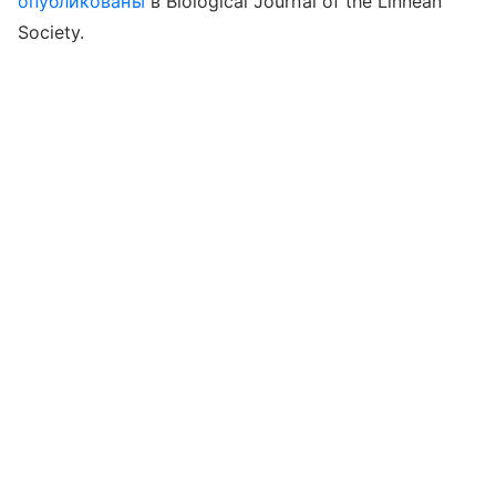
опубликованы
в
Biological Journal of the Linnean
Society.