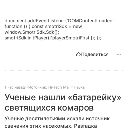
document.addEventListener('DOMContentLoaded',
function () { const smotriSdk = new
window.SmotriSdk.Sdk();
smotriSdk.initPlayer(['playerSmotriFirst']); });
Поделиться
1 час назад
Источник:
Hi-Tech Mail
Наука
Ученые нашли «батарейку»
светящихся комаров
Ученые десятилетиями искали источник
свечения этих насекомых. Разгадка