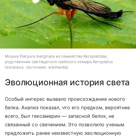
Мошка Platyura marginata из семейства Keroplatidae,
родственник светящегося грибного комара Keroplatus
testaceus.
источник:
wikimedia
Эволюционная история света
Особый интерес вызвало происхождение нового
белка. Анализ показал, что его предком, вероятнее
всего, был гексамерин — запасной белок, не
связанный со свечением. Это позволило ученым
предложить ранее неизвестную эволюционную