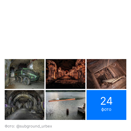
24
фото
Фото: @subground_urbex