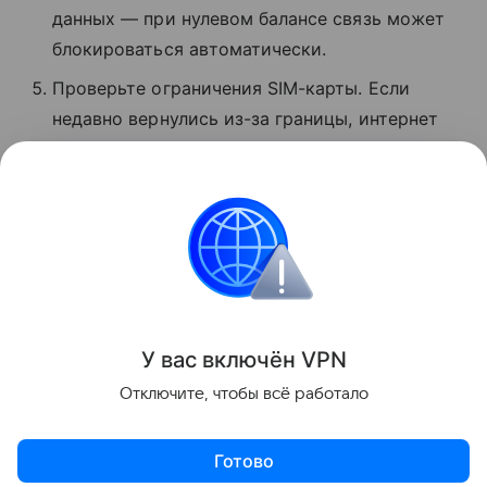
данных — при нулевом балансе связь может
блокироваться автоматически.
Проверьте ограничения SIM-карты. Если
недавно вернулись из-за границы, интернет
может быть временно заблокирован.
Обратитесь в службу поддержки вашего
оператора и уточните, почему нет связи.
Россия
Интернет
Поделиться
У вас включ
ён
V
P
N
Отключите, чтобы всё работало
Готово