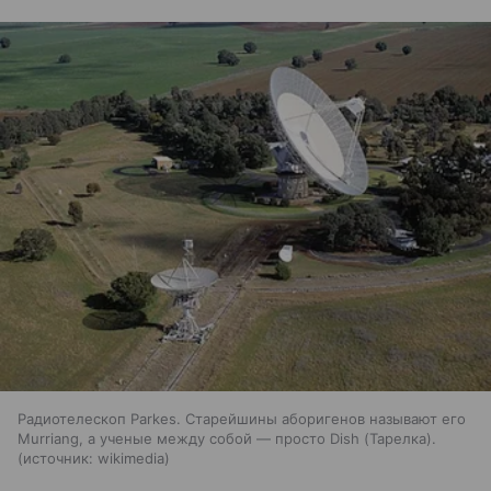
Радиотелескоп Parkes. Старейшины аборигенов называют его
Murriang, а ученые между собой — просто Dish (Тарелка).
источник:
wikimedia