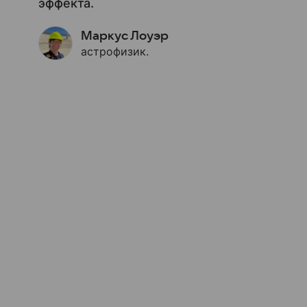
эффекта.
Маркус Лоуэр
астрофизик.