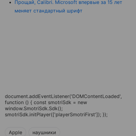
Прощай, Calibri. Microsoft впервые за 15 лет
меняет стандартный шрифт
document.addEventListener('DOMContentLoaded',
function () { const smotriSdk = new
window.SmotriSdk.Sdk();
smotriSdk.initPlayer(['playerSmotriFirst']); });
Apple
наушники