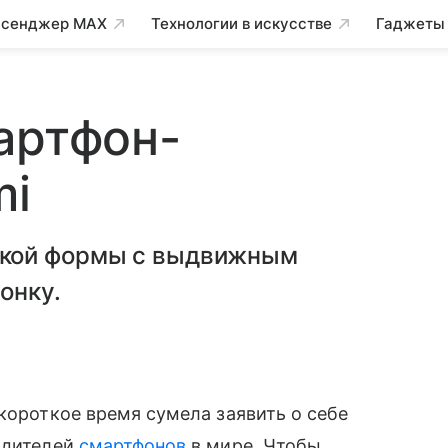
сенджер MAX
Технологии в искусстве
Гаджеты
артфон-
mi
ской формы с выдвижным
онку.
 короткое время сумела заявить о себе
одителей
смартфонов
в мире. Чтобы