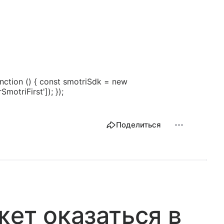
ction () { const smotriSdk = new
motriFirst']); });
Поделиться
жет оказаться в