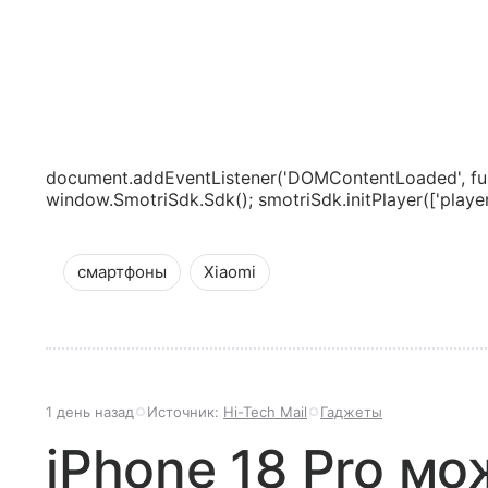
document.addEventListener('DOMContentLoaded', fun
window.SmotriSdk.Sdk(); smotriSdk.initPlayer(['playerS
смартфоны
Xiaomi
1 день назад
Источник:
Hi-Tech Mail
Гаджеты
iPhone 18 Pro мо