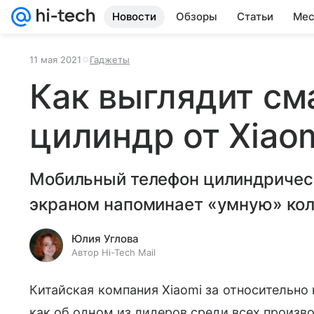
Новости
Обзоры
Статьи
Мес
11 мая 2021
Гаджеты
Как выглядит см
цилиндр от Xiao
Мобильный телефон цилиндриче
экраном напоминает «умную» кол
Юлия Углова
Автор Hi-Tech Mail
Китайская компания Xiaomi за относительно
как об одном из лидеров среди всех произв