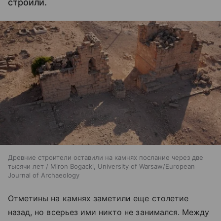
строили.
Древние строители оставили на камнях послание через две
тысячи лет / Miron Bogacki, University of Warsaw/European
Journal of Archaeology
Отметины на камнях заметили еще столетие
назад, но всерьез ими никто не занимался. Между