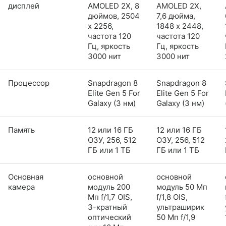
дисплей
AMOLED 2X, 8
AMOLED 2X,
дюймов, 2504
7,6 дюйма,
x 2256,
1848 x 2448,
частота 120
частота 120
Гц, яркость
Гц, яркость
3000 нит
3000 нит
Процессор
Snapdragon 8
Snapdragon 8
Elite Gen 5 For
Elite Gen 5 For
Galaxy (3 нм)
Galaxy (3 нм)
Память
12 или 16 ГБ
12 или 16 ГБ
ОЗУ, 256, 512
ОЗУ, 256, 512
ГБ или 1 ТБ
ГБ или 1 ТБ
Основная
основной
основной
камера
модуль 200
модуль 50 Мп
Мп f/1,7 OIS,
f/1,8 OIS,
3-кратный
ультраширик
оптический
50 Мп f/1,9