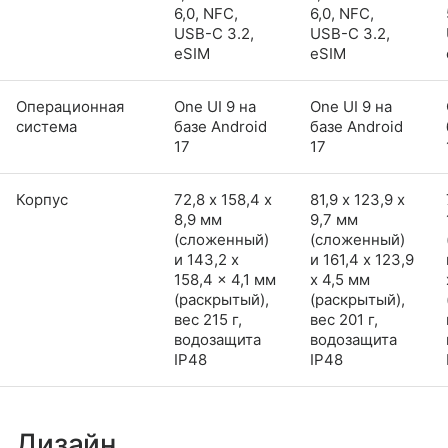
6,0, NFC,
6,0, NFC,
USB-C 3.2,
USB-C 3.2,
eSIM
eSIM
Операционная
One UI 9 на
One UI 9 на
система
базе Android
базе Android
17
17
Корпус
72,8 х 158,4 х
81,9 х 123,9 х
8,9 мм
9,7 мм
(сложенный)
(сложенный)
и 143,2 x
и 161,4 x 123,9
158,4 x 4,1 мм
x 4,5 мм
(раскрытый),
(раскрытый),
вес 215 г,
вес 201 г,
водозащита
водозащита
IP48
IP48
Дизайн