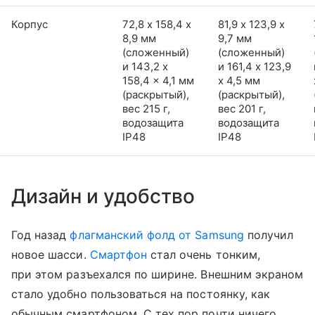
Корпус
72,8 х 158,4 х
81,9 х 123,9 х
8,9 мм
9,7 мм
(сложенный)
(сложенный)
и 143,2 x
и 161,4 x 123,9
158,4 x 4,1 мм
x 4,5 мм
(раскрытый),
(раскрытый),
вес 215 г,
вес 201 г,
водозащита
водозащита
IP48
IP48
Дизайн и удобство
Год назад
флагманский фолд от Samsung
получил
новое шасси.
Смартфон
стал очень тонким,
при этом разъехался по ширине. Внешним экраном
стало удобно пользоваться на постоянку, как
обычным смартфоном. С тех пор почти ничего