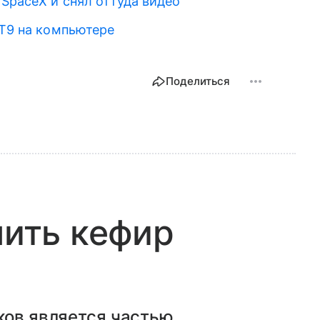
SpaceX и снял оттуда видео
 T9 на компьютере
Поделиться
пить кефир
ков является частью