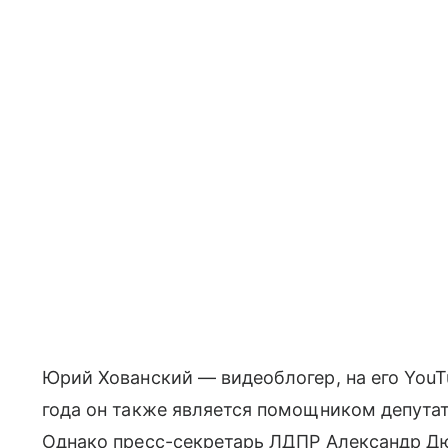
Юрий Хованский — видеоблогер, на его You
года он также является помощником депута
Однако пресс-секретарь ЛДПР Александр Дюп