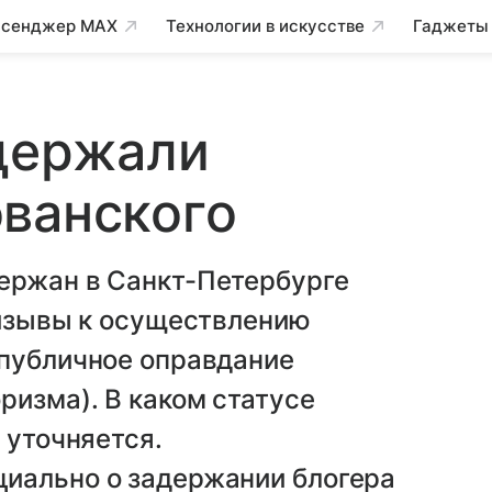
сенджер MAX
Технологии в искусстве
Гаджеты
адержали
ванского
ержан в Санкт-Петербурге
ризывы к осуществлению
 публичное оправдание
ризма). В каком статусе
 уточняется.
иально о задержании блогера