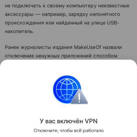
не подключать к своему компьютеру неизвестные
аксессуары — например, зарядку непонятного
происхождения или найденный на улице USB-
накопитель.
Ранее журналисты издания MakeUseOf назвали
отключение ненужных приложений способом
ускорить компьютер
на Windows. Также они
посоветовали выключить функции в меню
«Рекомендации и предложения».
ноутбуки
Поделиться
У вас включ
ён
V
P
N
Отключите, чтобы всё работало