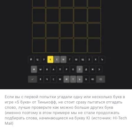
Если вы с первой попытки угадали одну или несколько букв в
игре «5 букв» от Тинькофф, не стоит сразу пытаться отгадать
слово, лучше проверьте как можно больше других букв
(именно поэтому в этом примере мы не стали продолжать
подбирать слова, начинающиеся на букву К)
источник:
Hi-Tech
Mail