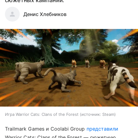
сюжетных кампаний.
Денис Хлебников
Игра Warrior Cats: Clans of the Forest
источник:
Steam
Trailmark Games и Coolabi Group
представили
Warrior Cats: Clans of the Forest — сюжетную