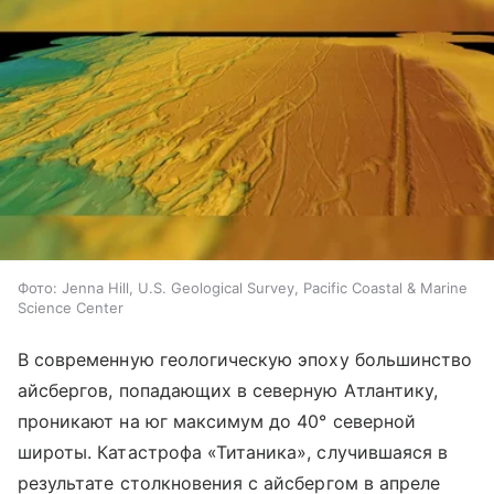
Фото: Jenna Hill, U.S. Geological Survey, Pacific Coastal & Marine
Science Center
В современную геологическую эпоху большинство
айсбергов, попадающих в северную Атлантику,
проникают на юг максимум до 40° северной
широты. Катастрофа «Титаника», случившаяся в
результате столкновения с айсбергом в апреле