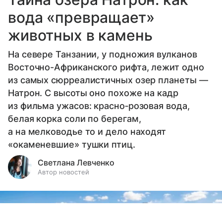
вода «превращает»
животных в камень
На севере Танзании, у подножия вулканов
Восточно-Африканского рифта, лежит одно
из самых сюрреалистичных озер планеты —
Натрон. С высоты оно похоже на кадр
из фильма ужасов: красно‑розовая вода,
белая корка соли по берегам,
а на мелководье то и дело находят
«окаменевшие» тушки птиц.
Светлана Левченко
Автор новостей
Выберите комментарий
Выберите комментарий
Выберите комментарий