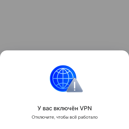
Ранее мы рассказывали о
Samsung Micro RGB R95F
— 115-дюймовом премиум-телевизоре компании с
инновационной технологией подсветки.
телевизоры
Поделиться
У вас включ
ён
V
P
N
Отключите, чтобы всё работало