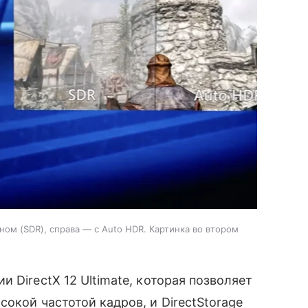
ом (SDR), справа — с Auto HDR. Картинка во втором
 DirectX 12 Ultimate, которая позволяет
окой частотой кадров, и DirectStorage