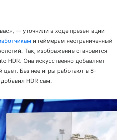
 вас», — уточнили в ходе презентации
работчикам
и геймерам неограниченный
ологий. Так, изображение становится
uto HDR.
Она искусственно д
обавляет
 цвет. Б
ез нее игры работают в 8-
е добавил HDR сам.