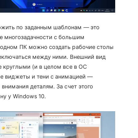
ожить по заданным шаблонам — это
ме многозадачности с большим
а одном ПК можно создать рабочие столы
реключаться между ними. Внешний вид
е круглыми (и в целом все в ОС
ые виджеты и тени с анимацией —
 внимания деталям. За счет этого
̆ну
у
Windows 10.