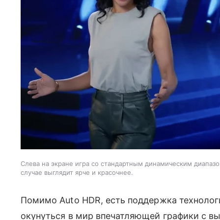
Слева на экране игра со стандартным динамическим диапазон
случае выглядит ярче и красочнее.
Помимо Auto HDR, есть поддержка технологии
окунуться в мир впечатляющей графики с выс