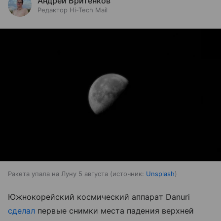
Андрей Бритенков
Редактор Hi-Tech Mail
Ракета упала на Луну 5 августа
источник:
Unsplash
Южнокорейский космический аппарат Danuri
сделал
первые снимки места падения верхней