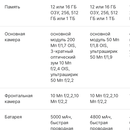
Память
12 или 16 ГБ
12 или 16 ГБ
ОЗУ, 256, 512
ОЗУ, 256, 512
ГБ или 1 ТБ
ГБ или 1 ТБ
Основная
основной
основной
камера
модуль 200
модуль 50 Мп
Мп f/1,7 OIS,
f/1,8 OIS,
3-кратный
ультраширик
оптический
50 Мп f/1,9
зум 10 Мп
f/2,4 OIS,
ультраширик
50 Мп f/2,2
Фронтальная
10 Мп f/2,2,10
10 Мп f/2,2,10
камера
Мп f/2,2
Мп f/2,2
Батарея
5000 мАч,
4800 мАч,
быстрая
быстрая
проводная
проводная