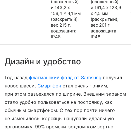
(сложенный)
(сложенный)
и 143,2 x
и 161,4 x 123,9
158,4 x 4,1 мм
x 4,5 мм
(раскрытый),
(раскрытый),
вес 215 г,
вес 201 г,
водозащита
водозащита
IP48
IP48
Дизайн и удобство
Год назад
флагманский фолд от Samsung
получил
новое шасси.
Смартфон
стал очень тонким,
при этом разъехался по ширине. Внешним экраном
стало удобно пользоваться на постоянку, как
обычным смартфоном. С тех пор почти ничего
не изменилось: корейцы нащупали идеальную
эргономику. 99% времени фолдом комфортно