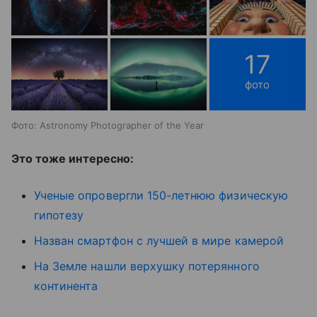
17
фото
Фото: Astronomy Photographer of the Year
Это тоже интересно:
Ученые опровергли 150-летнюю физическую
гипотезу
Назван смартфон с лучшей в мире камерой
На Земле нашли верхушку потерянного
континента