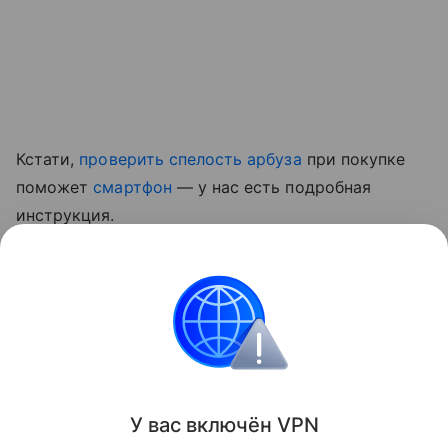
Кстати,
проверить спелость арбуза
при покупке
поможет
смартфон
— у нас есть подробная
инструкция.
Ранее мы рассказывали, какой
привычный фрукт
оказался полезен для сосудов и кишечника
.
Красота и здоровье
Поделиться
У вас включ
ён
V
P
N