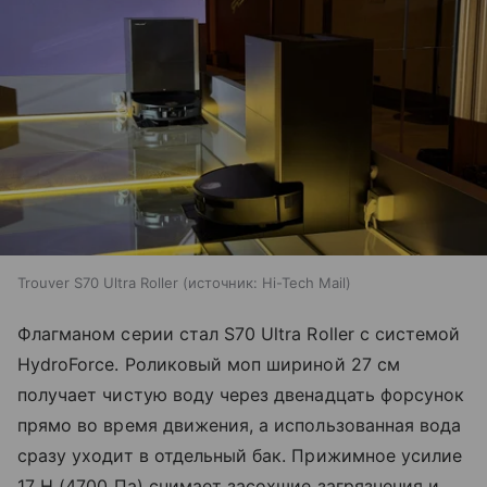
Trouver S70 Ultra Roller
источник:
Hi-Tech Mail
Флагманом серии стал S70 Ultra Roller с системой
HydroForce. Роликовый моп шириной 27 см
получает чистую воду через двенадцать форсунок
прямо во время движения, а использованная вода
сразу уходит в отдельный бак. Прижимное усилие
17 Н (4700 Па) снимает засохшие загрязнения и