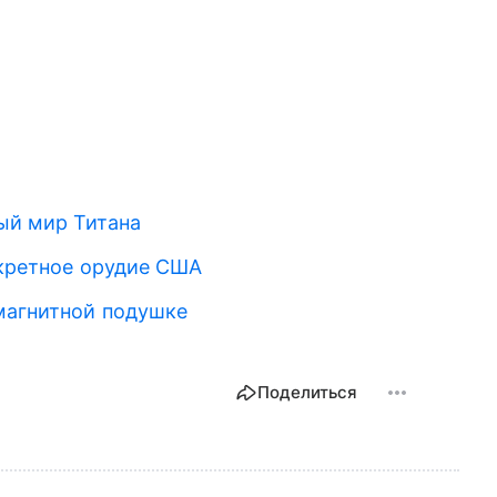
й мир Титана
екретное орудие США
магнитной подушке
Поделиться