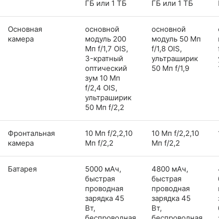
ГБ или 1 ТБ
ГБ или 1 ТБ
Основная
основной
основной
камера
модуль 200
модуль 50 Мп
Мп f/1,7 OIS,
f/1,8 OIS,
3-кратный
ультраширик
оптический
50 Мп f/1,9
зум 10 Мп
f/2,4 OIS,
ультраширик
50 Мп f/2,2
Фронтальная
10 Мп f/2,2,10
10 Мп f/2,2,10
камера
Мп f/2,2
Мп f/2,2
Батарея
5000 мАч,
4800 мАч,
быстрая
быстрая
проводная
проводная
зарядка 45
зарядка 45
Вт,
Вт,
беспроводная
беспроводная