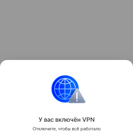
Узнать больше о необычном инциденте с ракетой
можно в отдельном
материале
Hi-Tech Mail.
космос
Луна
Поделиться
У вас включ
ён
V
P
N
Отключите, чтобы всё работало