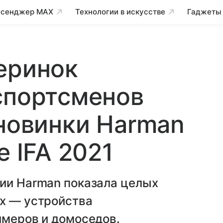
сенджер MAX
Технологии в искусстве
Гаджеты
еринок
спортсменов
 новинки Harman
е IFA 2021
ции Harman показала целых
их — устройства
ймеров и домоседов.