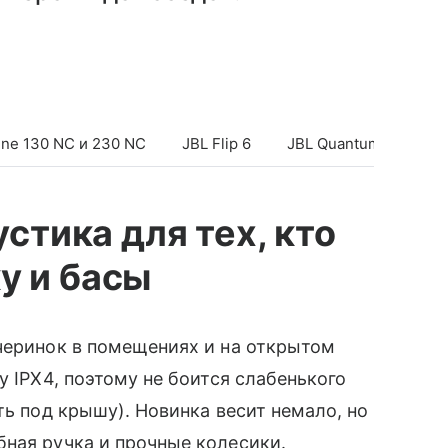
une 130 NC и 230 NC
JBL Flip 6
JBL Quantum 350
устика для тех, кто
у и басы
черинок в помещениях и на открытом
у IPX4, поэтому не боится слабенького
ть под крышу). Новинка весит немало, но
ная ручка и прочные колесики.