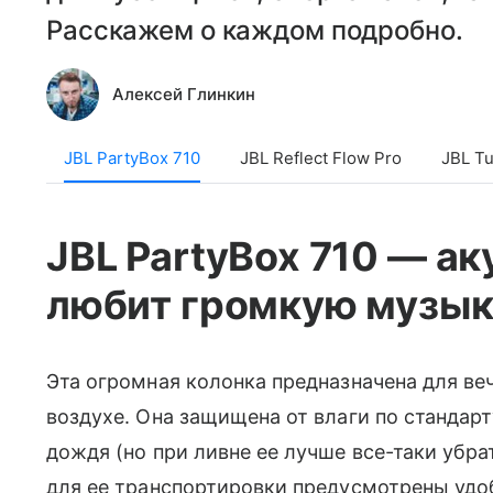
Расскажем о каждом подробно.
Алексей Глинкин
JBL PartyBox 710
JBL Reflect Flow Pro
JBL T
JBL PartyBox 710 — ак
любит громкую музык
Эта огромная колонка предназначена для ве
воздухе. Она защищена от влаги по стандарт
дождя (но при ливне ее лучше все-таки убра
для ее транспортировки предусмотрены удоб