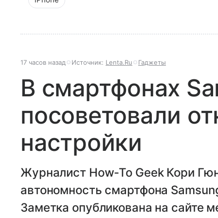
17 часов назад
Источник:
Lenta.Ru
Гаджеты
В смартфонах S
посоветовали от
настройки
Журналист How-To Geek Кори Гюн
автономность смартфона Samsung
Заметка опубликована на сайте м