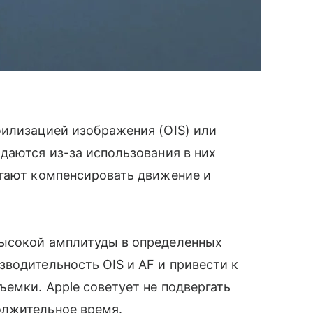
билизацией изображения (OIS) или
даются из-за использования в них
огают компенсировать движение и
высокой амплитуды в определенных
водительность OIS и AF и привести к
емки. Apple cоветует не подвергать
олжительное время.