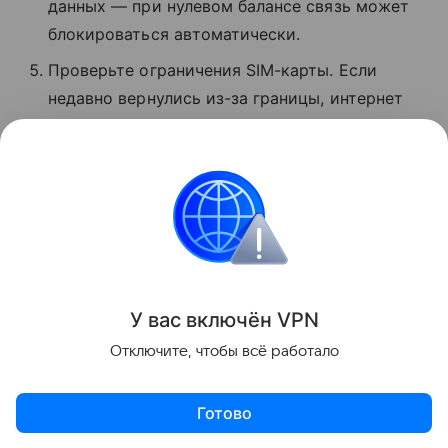
данных — при нулевом балансе связь может
блокироваться автоматически.
Проверьте ограничения SIM-карты. Если
недавно вернулись из-за границы, интернет
может быть временно заблокирован.
Обратитесь в службу поддержки вашего
оператора и уточните, почему нет связи.
Россия
Интернет
Поделиться
У вас включ
ён
V
P
N
Отключите, чтобы всё работало
Готово