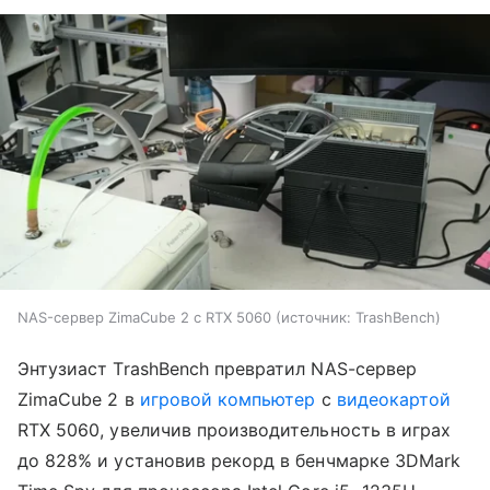
NAS-сервер ZimaCube 2 с RTX 5060
источник:
TrashBench
Энтузиаст TrashBench превратил NAS-сервер
ZimaCube 2 в
игровой компьютер
с
видеокартой
RTX 5060, увеличив производительность в играх
до 828% и установив рекорд в бенчмарке 3DMark