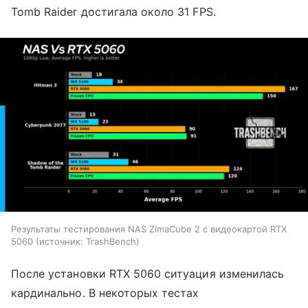
Tomb Raider достигала около 31 FPS.
Результаты тестирования NAS ZimaCube 2 с видеокартой RTX
5060
источник:
TrashBench
После установки RTX 5060 ситуация изменилась
кардинально. В некоторых тестах