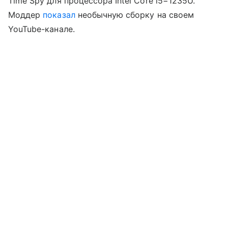
Time Spy для процессора Intel Core i5−1235U.
Моддер
показал
необычную сборку на своем
YouTube-канале.