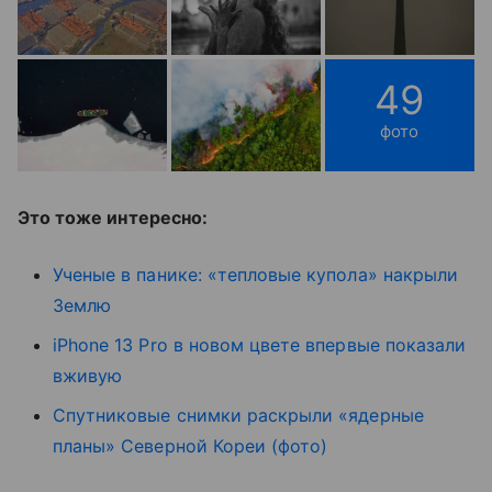
49
фото
Это тоже интересно:
Ученые в панике: «тепловые купола» накрыли
Землю
iPhone 13 Pro в новом цвете впервые показали
вживую
Спутниковые снимки раскрыли «ядерные
планы» Северной Кореи (фото)