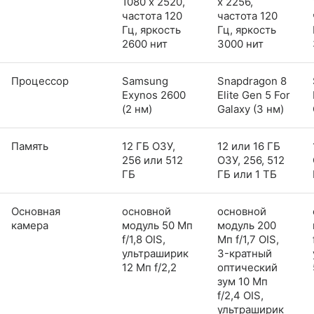
1080 x 2520,
x 2256,
частота 120
частота 120
Гц, яркость
Гц, яркость
2600 нит
3000 нит
Процессор
Samsung
Snapdragon 8
Exynos 2600
Elite Gen 5 For
(2 нм)
Galaxy (3 нм)
Память
12 ГБ ОЗУ,
12 или 16 ГБ
256 или 512
ОЗУ, 256, 512
ГБ
ГБ или 1 ТБ
Основная
основной
основной
камера
модуль 50 Мп
модуль 200
f/1,8 OIS,
Мп f/1,7 OIS,
ультраширик
3-кратный
12 Мп f/2,2
оптический
зум 10 Мп
f/2,4 OIS,
ультраширик