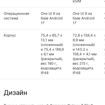
eSIM
Операционная
One UI 9 на
One UI 9 на
система
базе Android
базе Android
17
17
Корпус
75,4 х 85,7 х
72,8 х 158,4 х
13,1 мм
8,9 мм
(сложенный)
(сложенный)
и 75,4 x 166,9
и 143,2 x
x 6,1 мм
158,4 x 4,1 мм
(раскрытый),
(раскрытый),
вес 180 г,
вес 215 г,
водозащита
водозащита
IP48
IP48
Дизайн