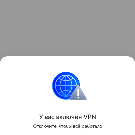
Ранее мы рассказывали о
крупном обновлении
Google Chrome
с глубокой интеграцией Gemini и
появлением ИИ-агентов.
Google
Поделиться
У вас включ
ён
V
P
N
Отключите, чтобы всё работало