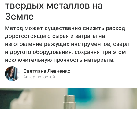
твердых металлов на
Земле
Метод может существенно снизить расход
дорогостоящего сырья и затраты на
изготовление режущих инструментов, сверл
и другого оборудования, сохраняя при этом
исключительную прочность материала.
Светлана Левченко
Автор новостей
Выберите комментарий
Выберите комментарий
Выберите комментарий
Информация полезная и актуальная
Информация полезная и актуальная
Информация полезная и актуальная