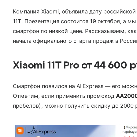
Компания
Xiaomi
, объявила дату российскои
11
T
. Презентация состоится 19 октября, а мы
смартфон по низкой цене. Рассказываем, как
начала официального старта продаж в Росси
Xiaomi 11T Pro от 44 600 р
Смартфон
появился н
а
AliExpress
— его можно
Отметим, если применить промокод
AA
200
пробелов)
, можно получить скидку до 2000 р