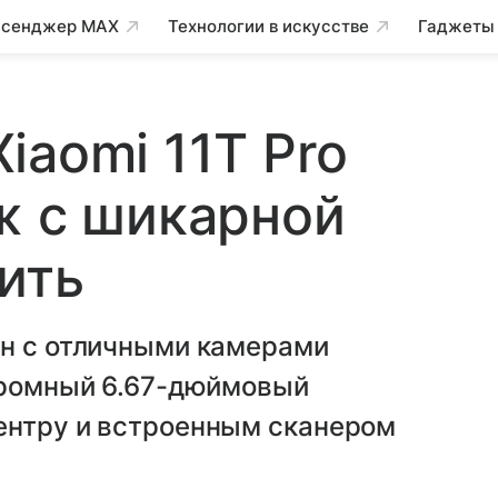
сенджер MAX
Технологии в искусстве
Гаджеты
iaomi 11T Pro
ж с шикарной
ить
он с отличными камерами
огромный 6.67-дюймовый
ентру и встроенным сканером