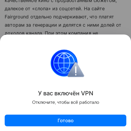
качественное кино с проработанным сюжетом,
далекое от «слопа» из соцсетей. На сайте
Fairground отдельно подчеркивают, что платят
авторам за генерации и делятся с ними долей от
доходов канала. При этом компания не
раскрывает, на каких моделях обучен контент и
есть ли права на исходные данные для
тренировки. Для Roku запуск канала выглядит
скорее как способ громко заявить об участии в
ИИ-буме, чем как реальная ставка на
качественный продукт. Индустрия развлечений
давно спорит, способен ли ИИ заменить
У вас включ
ён
V
P
N
традиционное производство — и пока эфир
Отключите, чтобы всё работало
Fairground больше похож на аргумент против.
Готово