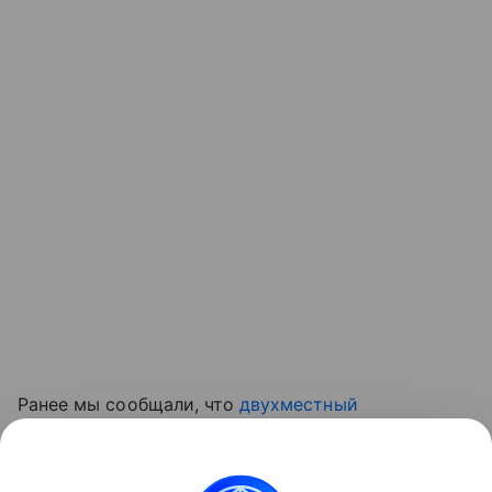
Ранее мы сообщали, что
двухместный
истребитель Су-57Д совершил первый полет
:
Россия продолжает развивать семейство боевых