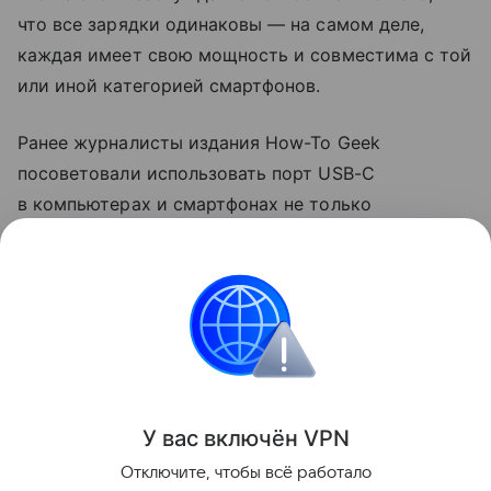
что все зарядки одинаковы — на самом деле,
каждая имеет свою мощность и совместима с той
или иной категорией смартфонов.
Ранее журналисты издания How-To Geek
посоветовали использовать порт USB-C
в компьютерах и смартфонах не только
для зарядки. Они рассказали, что с помощью
разъема можно передавать файлы на большой
скорости и подключаться к мониторам.
смартфоны
Поделиться
У вас включ
ён
V
P
N
Отключите, чтобы всё работало