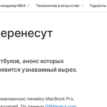
сенджер MAX
Технологии в искусстве
Гаджеты
перенесут
утбуков, анонс которых
оявится узнаваемый вырез.
зированную линейку MacBook Pro,
 моделей. По данным
GSMarena.com
,