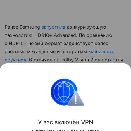
Ранее Samsung
запустила
конкурирующую
технологию HDR10+ Advanced. По сравнению
с HDR10+ новый формат задействует более
сложные метаданные и алгоритмы
машинного
обучения
. В отличие от Dolby Vision 2 он остается
открытым стандартом, к которому в перспективе
могут присоединиться другие производители
телевизоров и платформы.
телевизоры
Поделиться
У вас включ
ён
V
P
N