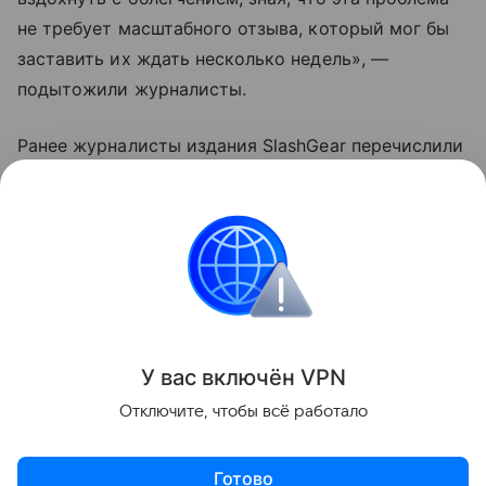
не требует масштабного отзыва, который мог бы
заставить их ждать несколько недель», —
подытожили журналисты.
Ранее журналисты издания SlashGear перечислили
смартфоны
на Android, которые обладают лучшей
поддержкой. В список попали Samsung Galaxy S24,
Google Pixel 8 и другие девайсы.
Samsung
Поделиться
У вас включ
ён
V
P
N
Отключите, чтобы всё работало
Готово