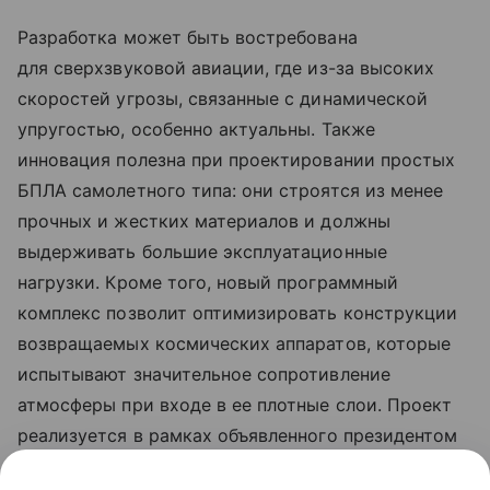
Разработка может быть востребована
для сверхзвуковой авиации, где из-за высоких
скоростей угрозы, связанные с динамической
упругостью, особенно актуальны. Также
инновация полезна при проектировании простых
БПЛА самолетного типа: они строятся из менее
прочных и жестких материалов и должны
выдерживать большие эксплуатационные
нагрузки. Кроме того, новый программный
комплекс позволит оптимизировать конструкции
возвращаемых космических аппаратов, которые
испытывают значительное сопротивление
атмосферы при входе в ее плотные слои. Проект
реализуется в рамках объявленного президентом
России Десятилетия науки и технологий, а также